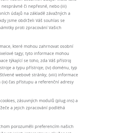
 nesprávné či nepřesné, nebo (iii)
bních údajů na základě závažných a
 kdy jsme obdrželi Váš souhlas se
ámitky proti zpracování Vašich
rmace, které mohou zahrnovat osobní
pixelové tagy; tyto informace mohou
ace týkající se toho, zda Váš přístroj
troje a typu přístroje; (iv) doménu, typ
vštívené webové stránky; (viii) informace
(ix) čas přístupu a referenční adresy
 cookies, zásuvných modulů (plug-ins) a
ížeče a jejich zpracování podléhá
bychom porozuměli preferencím našich