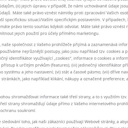
údajům, (ii) jejich úpravu v případě, že námi uchovávané údaje jsou
dajů. Máte také právo vznést námitky proti zpracování Vašich oso
aší specifickou situací/Vaším specifickým postavením. V případech,
máte právo tento souhlas kdykoli odvolat. Máte také právo vznést n
ítnout jejich použití pro účely přímého marketingu.
, naše společnost z Vašeho prohlížeče přijímá a zaznamenává info
 používáme nejrůznější postupy, jako jsou například tzv. cookies a 
nečný identifikátor využívající „cookies", informace o cookies a inform
stup k určitým prvkům (features); (iii) jedinečný identifikátor přís
ho systému a jeho nastavení; (vi) stát a časové pásmo; (vii) dříve na
stránkách, jako například klikání, nákupy a označené preference; a 
ou shromažďovat informace také třetí strany, a to s využitím tzv.
o třetí strany shromažďují údaje přímo z Vašeho internetového prohl
o ochranu soukromí.
e sledování toho, jak naši zákazníci používají Webové stránky, a a