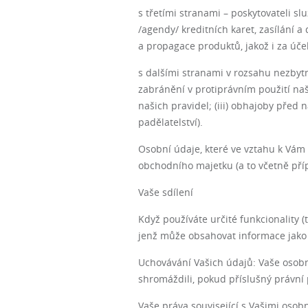
s třetími stranami – poskytovateli s
/agendy/ kreditních karet, zasílání a
a propagace produktů, jakož i za účel
s dalšími stranami v rozsahu nezbytn
zabránění v protiprávním použití naš
našich pravidel; (iii) obhajoby před
padělatelství).
Osobní údaje, které ve vztahu k Vám
obchodního majetku (a to včetně příp
Vaše sdílení
Když používáte určité funkcionality (t
jenž může obsahovat informace jako 
Uchovávání Vašich údajů: Vaše osobn
shromáždili, pokud příslušný právní 
Vaše práva související s Vašimi osob