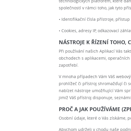
technologických platforem, které daný
společností v rámci toho, jak tyto př
• Identifikační čísla přístroje, přístup
• Cookies, adresy IP, odkazovací záhla
NÁSTROJE K ŘÍZENÍ TOHO,
Při používání našich Aplikací Vás t
obchodech s aplikacemi, operačních s
zapotřebí.
V mnoha případech Vám Váš webový pr
prohlížeč či přístroj shromažďují či 
nabízet nástroje umožňující Vám spra
jimiž Váš přístroj disponuje, seznámil
PROČ A JAK POUŽÍVÁME (Z
Osobní údaje, které o Vás získáme, 
Abychom udrželi v chodu naše podnik