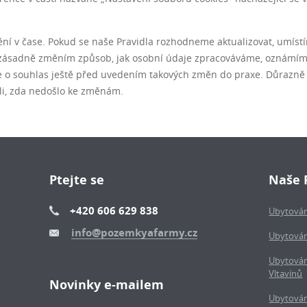
ění v čase. Pokud se naše Pravidla rozhodneme aktualizovat, umí
ak zásadně změním způsob, jak osobní údaje zpracováváme, oznámí
 o souhlas ještě před uvedením takových změn do praxe. Důrazně 
ali, zda nedošlo ke změnám.
Ptejte se
Naše 
+420 606 629 838
Ubytován
info@pozemkyafarmy.cz
Ubytován
Ubytován
Vltavínů
Novinky e-mailem
Ubytován