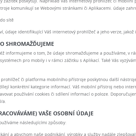
 zážitek poskytují. Například Váš internetový prohlížeč či mobilní p
ístroje komunikují se Webovými stránkami či Aplikacemi. údaje zahrn
 do sítě
ví, údaje identifikující Váš internetový prohlížeč a jeho verze, jak
 CO SHROMAŽĎUJEME
aktéž informujeme o tom, že údaje shromažďujeme a používáme, v rá
ystémech pro mobily i v rámci zážitku s Aplikací. Také Vás vyzýváme
ohlížeč či platforma mobilního přístroje poskytnou další nástroje
sdílejí konkrétní kategorie informací. Váš mobilní přístroj nebo int
vovat používání cookies či sdílení informací o poloze. Doporučujem
/a.
PRACOVÁVÁME) VAŠE OSOBNÍ ÚDAJE
používáme následujícími způsoby:
ání a abychom naše podnikání, výrobky a služby nadále zlepšoval