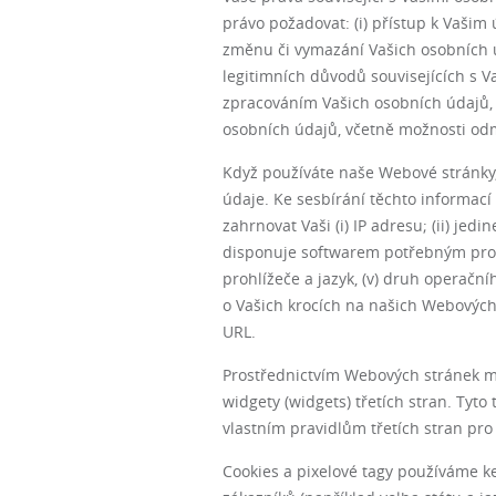
právo požadovat: (i) přístup k Vašim 
změnu či vymazání Vašich osobních ú
legitimních důvodů souvisejících s V
zpracováním Vašich osobních údajů, 
osobních údajů, včetně možnosti odm
Když používáte naše Webové stránky
údaje. Ke sesbírání těchto informací
zahrnovat Vaši (i) IP adresu; (ii) jedi
disponuje softwarem potřebným pro pří
prohlížeče a jazyk, (v) druh operační
o Vašich krocích na našich Webových 
URL.
Prostřednictvím Webových stránek moh
widgety (widgets) třetích stran. Tyt
vlastním pravidlům třetích stran pr
Cookies a pixelové tagy používáme k