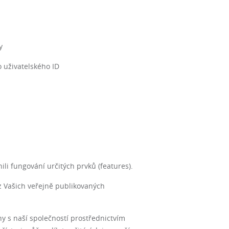
y
o uživatelského ID
i fungování určitých prvků (features).
 z Vašich veřejně publikovaných
y s naší společností prostřednictvím