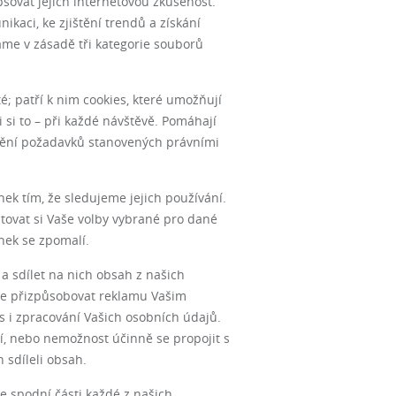
šovat jejich internetovou zkušenost.
kaci, ke zjištění trendů a získání
me v zásadě tři kategorie souborů
é; patří k nim cookies, které umožňují
 si to – při každé návštěvě. Pomáhají
lnění požadavků stanovených právními
ek tím, že sledujeme jejich používání.
tovat si Vaše volby vybrané pro dané
nek se zpomalí.
 a sdílet na nich obsah z našich
pe přizpůsobovat reklamu Vašim
s i zpracování Vašich osobních údajů.
í, nebo nemožnost účinně se propojit s
 sdíleli obsah.
e spodní části každé z našich