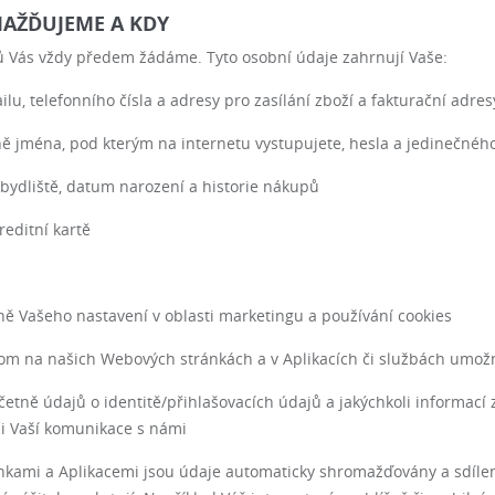
MAŽĎUJEME A KDY
ů Vás vždy předem žádáme. Tyto osobní údaje zahrnují Vaše:
lu, telefonního čísla a adresy pro zasílání zboží a fakturační adres
tně jména, pod kterým na internetu vystupujete, hesla a jedinečnéh
o bydliště, datum narození a historie nákupů
reditní kartě
ně Vašeho nastavení v oblasti marketingu a používání cookies
m na našich Webových stránkách a v Aplikacích či službách umožnil
včetně údajů o identitě/přihlašovacích údajů a jakýchkoli informací
či Vaší komunikace s námi
ánkami a Aplikacemi jsou údaje automaticky shromažďovány a sdílen