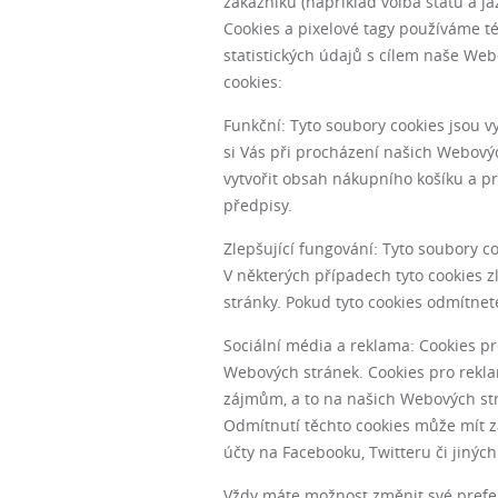
zákazníků (například volba státu a j
Cookies a pixelové tagy používáme té
statistických údajů s cílem naše We
cookies:
Funkční: Tyto soubory cookies jsou v
si Vás při procházení našich Webovýc
vytvořit obsah nákupního košíku a p
předpisy.
Zlepšující fungování: Tyto soubory c
V některých případech tyto cookies 
stránky. Pokud tyto cookies odmítne
Sociální média a reklama: Cookies pr
Webových stránek. Cookies pro rekla
zájmům, a to na našich Webových str
Odmítnutí těchto cookies může mít za
účty na Facebooku, Twitteru či jiných
Vždy máte možnost změnit své prefer