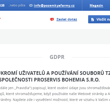
..nebo pište
838
info@pozemkyafarmy.cz
Magazín
Zaslat dotaz
Vložit 
GDPR
KROMÍ UŽIVATELŮ A POUŽÍVÁNÍ SOUBORŮ TZ
POLEČNOSTI PROSERVIS BOHEMIA S.R.O.
dále jen „Pravidla") popisují, které osobní údaje jsou shromažďová
ajů, které shromažďujeme, když používáte naše Webové stránky a Ap
ráněny. Najdete zde i vysvětlení možností, které ve vztahu k Vašim