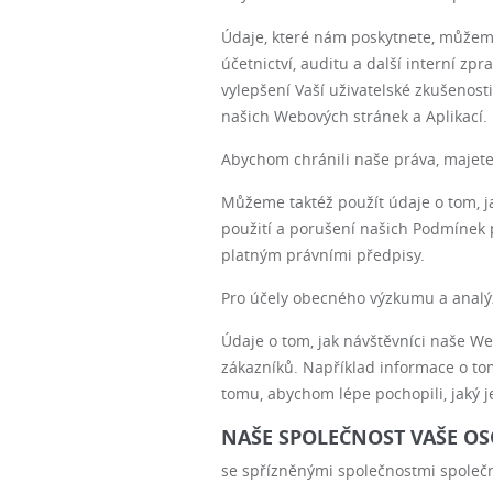
Údaje, které nám poskytnete, můžeme
účetnictví, auditu a další interní z
vylepšení Vaší uživatelské zkušenost
našich Webových stránek a Aplikací.
Abychom chránili naše práva, majetek
Můžeme taktéž použít údaje o tom, ja
použití a porušení našich Podmínek p
platným právními předpisy.
Pro účely obecného výzkumu a analý
Údaje o tom, jak návštěvníci naše W
zákazníků. Například informace o tom
tomu, abychom lépe pochopili, jaký 
NAŠE SPOLEČNOST VAŠE OS
se spřízněnými společnostmi společn