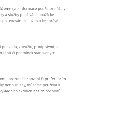
ůžeme tyto informace použít pro účely
ky a služby používáte, použít ke
 s poskytováním služeb a ke správě
í podvodu, zneužití, protiprávního
h orgánů či podmínek stanovených
chom porozuměli chování či preferencím
obky nebo služby, můžeme používat k
výkladních skříních našich obchodů.