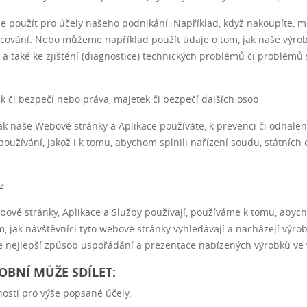
 použít pro účely našeho podnikání. Například, když nakoupíte, m
pracování. Nebo můžeme například použít údaje o tom, jak naše výrob
i a také ke zjištění (diagnostice) technických problémů či problémů
 či bezpečí nebo práva, majetek či bezpečí dalších osob
k naše Webové stránky a Aplikace používáte, k prevenci či odhalen
oužívání, jakož i k tomu, abychom splnili nařízení soudu, státníc
z
ebové stránky, Aplikace a Služby používají, používáme k tomu, aby
, jak návštěvníci tyto webové stránky vyhledávají a nacházejí výr
je nejlepší způsob uspořádání a prezentace nabízených výrobků ve 
OBNÍ MŮŽE SDÍLET:
osti pro výše popsané účely.