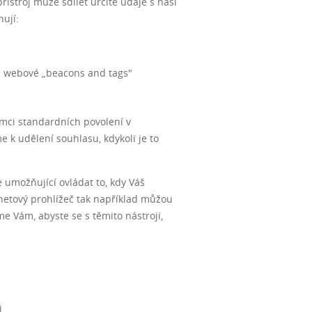
řístroj může sdílet určité údaje s naší
ují:
ož i webové „beacons and tags"
mci standardních povolení v
 k udělení souhlasu, kdykoli je to
 umožňující ovládat to, kdy Váš
ernetový prohlížeč tak například můžou
e Vám, abyste se s těmito nástroji,
i