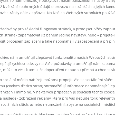
azyka). To nám umožňuje poskytovat našim zákazníkům služby a zlep
ž k získání souhrnných údajů o provozu na stránkách a jejich komuni
bové stránky dále zlepšovat. Na Našich Webových stránkách používá
yžadovány pro základní fungování stránek, a proto jsou vždy zapnut
h stránek zapamatovat již během jediné návštěvy, nebo – přejete-li
rojít procesem zaplacení a také napomáhají v zabezpečení a při p
ookies nám umožňují zlepšovat funkcionalitu našich Webových strán
zlepšují rychlost odezvy na Vaše požadavky a umožňují nám zapama
te, může to vést k tomu, že doporučení nebudou přesná a chod strá
o sociální média nabízejí možnost propojit Vás se sociálními sítěmi
mu (cookies třetích stran) shromažďují informace napomáhající lé
ánkách i mimo ně. V některých případech je součástí těchto cookie
 následek zobrazení reklamy, která pro Vás nebude tolik relevantn
 sociálních sítích, a/nebo neumožnění, abyste na sociálních médiích
ence v části nazvané „Nastavení souborů cookies" nacházející se v