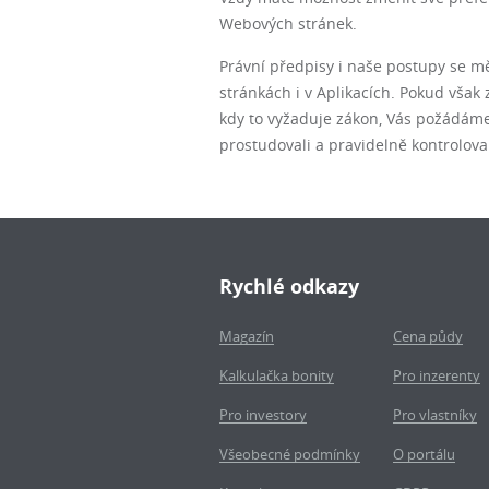
Webových stránek.
Právní předpisy i naše postupy se m
stránkách i v Aplikacích. Pokud vš
kdy to vyžaduje zákon, Vás požádáme
prostudovali a pravidelně kontrolov
Rychlé odkazy
Magazín
Cena půdy
Kalkulačka bonity
Pro inzerenty
Pro investory
Pro vlastníky
Všeobecné podmínky
O portálu