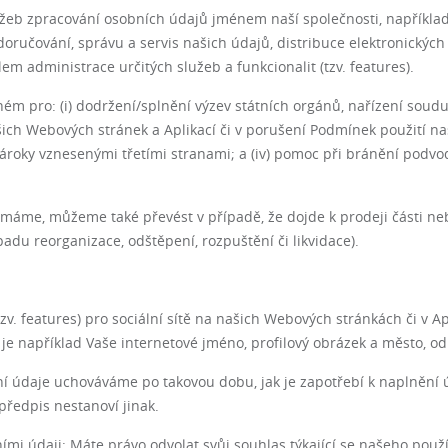
lužeb zpracování osobních údajů jménem naší společnosti, napříkla
 doručování, správu a servis našich údajů, distribuce elektronických
em administrace určitých služeb a funkcionalit (tzv. features).
ém pro: (i) dodržení/splnění výzev státních orgánů, nařízení soudu 
ich Webových stránek a Aplikací či v porušení Podmínek použití na
 nároky vznesenými třetími stranami; a (iv) pomoc při bránění podv
 máme, můžeme také převést v případě, že dojde k prodeji části ne
adu reorganizace, odštěpení, rozpuštění či likvidace).
zv. features) pro sociální sítě na našich Webových stránkách či v Apl
je například Vaše internetové jméno, profilový obrázek a město, o
í údaje uchováváme po takovou dobu, jak je zapotřebí k naplnění úč
předpis nestanoví jinak.
ními údaji: Máte právo odvolat svůj souhlas týkající se našeho pou