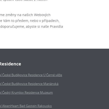
stíme změny na našich Webových
me Vám to předem, nebo v případech,
doporučujeme, abyste si naše Pravidla
Residence
í České Budějovice Residence U Černé věže
í České Budějovice Residence Mariánská
í Český Krumlov Residence Muzeum
í AlpenHeart Bad Gastein Rakousko