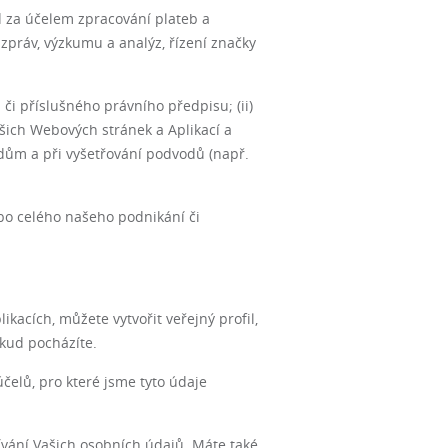
d za účelem zpracování plateb a
 zpráv, výzkumu a analýz, řízení značky
či příslušného právního předpisu; (ii)
šich Webových stránek a Aplikací a
odům a při vyšetřování podvodů (např.
bo celého našeho podnikání či
ikacích, můžete vytvořit veřejný profil,
dkud pocházíte.
elů, pro které jsme tyto údaje
žívání Vašich osobních údajů. Máte také