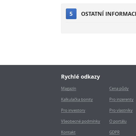
5
OSTATNÍ INFORMAC
Rychlé odkazy
Magazín
Cena půdy
Kalkulačka bonity
Pro inzerenty
Pro investory
Pro vlastníky
Všeobecné podmínky
O portálu
Kontakt
GDPR