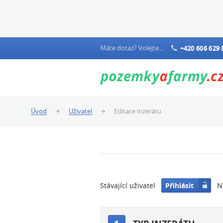
Máte dotaz? Volejte...
+420 606 629 
Úvod
Uživatel
Editace inzerátu
Stávající uživatel
Přihlásit
No