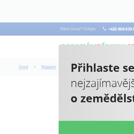
Máte dotaz? Volejte...
+420 606 629 
Přihlaste s
Úvod
Magazín
Stát proplatí škody, které způsobili vl
nejzajímavěj
o zeměděls
S
z
V 