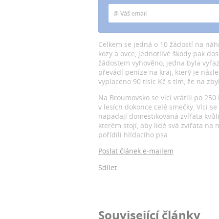
Celkem se jedná o 10 žádostí na náh
kozy a ovce, jednotlivé škody pak dos
žádostem vyhověno, jedna byla vyřaze
převádí peníze na kraj, který je ná
vyplaceno 90 tisíc Kč s tím, že na zby
Na Broumovsko se vlci vrátili po 250
v lesích dokonce celé smečky. Vlci se
napadají domestikovaná zvířata kvůli
kterém stojí, aby lidé svá zvířata na 
pořídili hlídacího psa.
Poslat článek e-mailem
Sdílet:
Související články