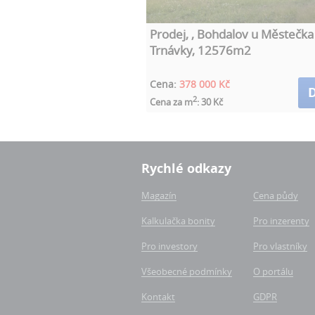
Prodej, , Bohdalov u Městečka
Trnávky, 12576m2
Cena:
378 000 Kč
D
2
Cena za m
: 30 Kč
Rychlé odkazy
Magazín
Cena půdy
Kalkulačka bonity
Pro inzerenty
Pro investory
Pro vlastníky
Všeobecné podmínky
O portálu
Kontakt
GDPR