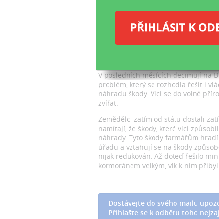
st
roz
Vy
V posledních měsících decimují na Br
problém, který se rozhodla řešit i v
náhradu škody. Vlci se do volné přír
zvířat.
Zemědělci zatím od státu dostali zatí
namítají, že škody, které vlci způsob
náhrady. Tyto škody farmářům hradí 
úřadu a vztahují se na škody způsob
nijak redukován. Až doteď řešilo min
kormoránem velkým, vlk k nim přibyl 
Dostávejte do svého mailu upozo
Přihlašte se k odběru toho nejzaj