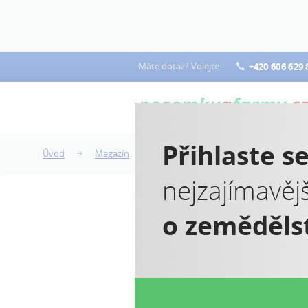
Máte dotaz? Volejte...
+420 606 629 
Přihlaste s
Úvod
Magazín
Novela stavebního zákona 2017
nejzajímavěj
o zeměděls
N
n
No