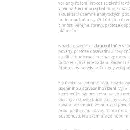
varianty řešení. Proces se zkrátí tak
vlivu na životní prostředí
bude trvat 
aktualizací územně analytických podk
bude umožněno využití údajů o územ
činnosti veřejné správy, protože d
plánování.
Novela povede ke
zkrácení lhůty v 
povahy, protože dosavadní 3 roky způ
studii si bude moci nechat zpracovat
dodržet schválené zadání. Zadání i 
úřadu, aby nebyly poškozeny veřejné
Na úseku stavebního řádu novela zav
územního a stavebního řízení
. Výsl
které může být pro jednu stavbu neb
obecných staveb bude obecný stavebn
stavba pozemních komunikací povede 
úřad, podle typu stavby. Tento úřad
působností, krajském úřadě nebo min