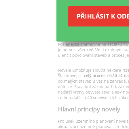
po
Vyd
Poslanecká sněmovna na začátku du
je pomoci všem větším i drobným st
ulehčit povolování staveb a proces je
Novela umožňuje sloučit některá říze
Šlachtové, se
celý proces zkrátí až n
od malých staveb u vás na zahradě, a
dálnice. Stavební zákon patří k záko
nejširší vrstvy obyvatelstva, a aby n
změnu dalších 40 souvisejících záko
Hlavní principy novely
Pro úsek územního plánování novela
aktualizací územně plánovacích doku