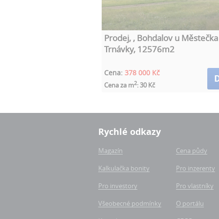
Prodej, , Bohdalov u Městečka
Trnávky, 12576m2
Cena:
378 000 Kč
D
2
Cena za m
: 30 Kč
Rychlé odkazy
Magazín
Cena půdy
Kalkulačka bonity
Pro inzerenty
Pro investory
Pro vlastníky
Všeobecné podmínky
O portálu