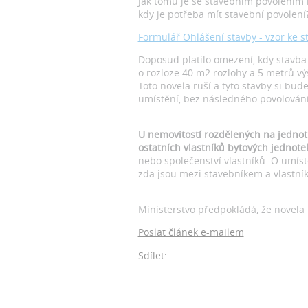
Jak tomu je se stavebním povolením 
kdy je potřeba mít stavební povolení
Formulář Ohlášení stavby - vzor ke s
Doposud platilo omezení, kdy stavba
o rozloze 40 m2 rozlohy a 5 metrů vý
Toto novela ruší a tyto stavby si bud
umístění, bez následného povolování
U nemovitostí rozdělených na jedno
ostatních vlastníků bytových jednote
nebo společenství vlastníků. O umíst
zda jsou mezi stavebníkem a vlastn
Ministerstvo předpokládá, že novela
Poslat článek e-mailem
Sdílet: