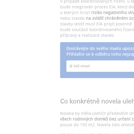
V případě koordinovaných řízení, u k
bude integrován proces EIA, který d
u kterých hrozí
riziko negativního vli
nebo staveb
na zvlášť chráněném ú
stavby letišť musí EIA projít povinn
bude součástí koordinovaného řízení,
přípravy a realizace staveb.
Dostávejte do svého mailu upozo
Přihlašte se k odběru toho nejzaj
Co konkrétně novela uleh
Novela by měla ulehčit především 
všech rodinných domků bez určení z
pouze do 150 m2. Novela toto omezen